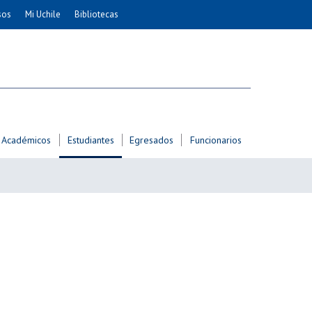
sos
Mi Uchile
Bibliotecas
nismo
Artes
Cs. Agronómicas
ticas
Cs. Forestales y Conservación
éuticas
Cs. Sociales
uarias
Comunicación e Imagen
Académicos
Estudiantes
Egresados
Funcionarios
Economía y Negocios
dades
Gobierno
Odontología
Educación
Estudios Internacionales
ía de
Bachillerato
Hospital Clínico