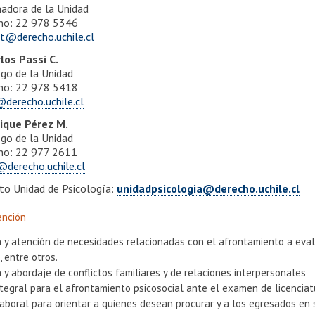
nadora de la Unidad
no: 22 978 5346
t@derecho.uchile.cl
rlos Passi C.
ogo de la Unidad
no: 22 978 5418
@derecho.uchile.cl
rique Pérez M.
ogo de la Unidad
no: 22 977 2611
@derecho.uchile.cl
to Unidad de Psicología:
unidadpsicologia@derecho.uchile.cl
ención
 y atención de necesidades relacionadas con el afrontamiento a evalu
, entre otros.
 y abordaje de conflictos familiares y de relaciones interpersonales
tegral para el afrontamiento psicosocial ante el examen de licenciat
aboral para orientar a quienes desean procurar y a los egresados en 