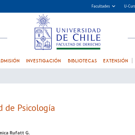
Facultades
U-Cur
Arquitectura y Urba
Ciencias
Cs. Físicas y Matemá
Cs. Químicas y Farmac
Cs. Veterinarias y Pec
ADMISIÓN
INVESTIGACIÓN
BIBLIOTECAS
EXTENSIÓN
Derecho
Filosofía y Humani
Medicina
Estudios Avanzados en 
 de Psicología
Nutrición y Tecnolog
Alimentos
nica Rufatt G.