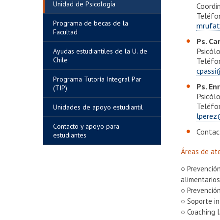
Unidad de Psicología
Coordi
Teléfo
Programa de becas de la
mrufat
Facultad
Ps. Ca
Psicól
Ayudas estudiantiles de la U. de
Chile
Teléfo
cpassi
Programa Tutoría Integral Par
Ps. En
(TIP)
Psicól
Teléfo
Unidades de apoyo estudiantil
lperez
Contacto y apoyo para
Contac
estudiantes
Áreas de at
○ Prevención
alimentarios
○ Prevención
○ Soporte in
○ Coaching l