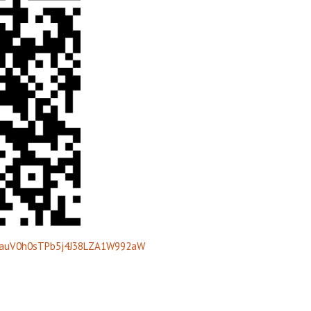
0IiauV0h0sTPb5j4J38LZA1W992aW