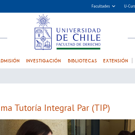
Facultades
U-Cur
Arquitectura y Urba
Ciencias
Cs. Físicas y Matemá
Cs. Químicas y Farmac
Cs. Veterinarias y Pec
ADMISIÓN
INVESTIGACIÓN
BIBLIOTECAS
EXTENSIÓN
Derecho
Filosofía y Humani
Medicina
Estudios Avanzados en 
ma Tutoría Integral Par (TIP)
Nutrición y Tecnolog
Alimentos