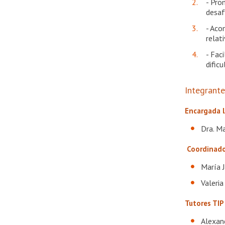
- Pro
desaf
- Aco
relat
- Fac
dific
Integrant
Encargada l
Dra. M
Coordinado
María 
Valeri
Tutores TIP
Alexan