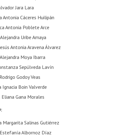
alvador Jara Lara
 Antonia Cáceres Huilipán
sca Antonia Poblete Arce
 Alejandra Uribe Amaya
Jesús Antonia Aravena Álvarez
 Alejandra Moya Ibarra
Constanza Sepúlveda Lavín
Rodrigo Godoy Veas
a Ignacia Boin Valverde
a Eliana Gana Morales
D:
a Margarita Salinas Gutiérrez
 Estefanía Albornoz Díaz