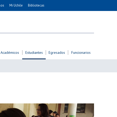
sos
Mi Uchile
Bibliotecas
nismo
Artes
Cs. Agronómicas
ticas
Cs. Forestales y Conservación
éuticas
Cs. Sociales
uarias
Comunicación e Imagen
Académicos
Estudiantes
Egresados
Funcionarios
Economía y Negocios
dades
Gobierno
Odontología
Educación
Estudios Internacionales
ía de
Bachillerato
Hospital Clínico