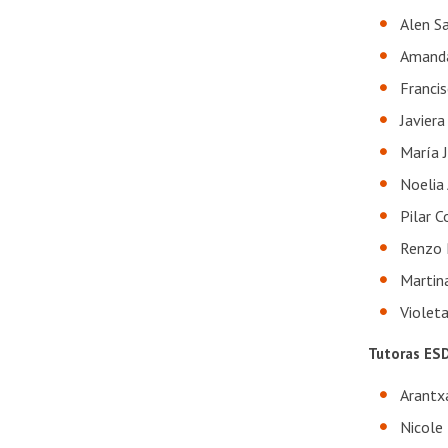
Alen S
Amanda
Franci
Javiera
María 
Noelia
Pilar 
Renzo 
Martin
Violet
Tutoras ES
Arantx
Nicole