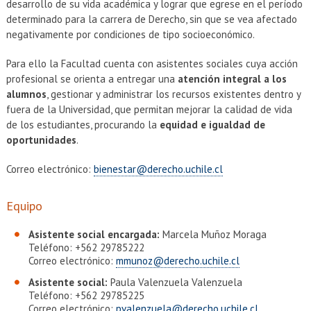
EXTENSIÓN
desarrollo de su vida académica y lograr que egrese en el período
determinado para la carrera de Derecho, sin que se vea afectado
Académicos
Estudiantes
negativamente por condiciones de tipo socioeconómico.
Para ello la Facultad cuenta con asistentes sociales cuya acción
Egresados
Funcionarios
profesional se orienta a entregar una
atención integral a los
alumnos
, gestionar y administrar los recursos existentes dentro y
fuera de la Universidad, que permitan mejorar la calidad de vida
de los estudiantes, procurando la
equidad e igualdad de
oportunidades
.
Correo electrónico:
bienestar@derecho.uchile.cl
Equipo
Asistente social encargada:
Marcela Muñoz Moraga
Teléfono: +562 29785222
Correo electrónico:
mmunoz@derecho.uchile.cl
Asistente social:
Paula Valenzuela Valenzuela
Teléfono: +562 29785225
Correo electrónico:
pvalenzuela@derecho.uchile.cl