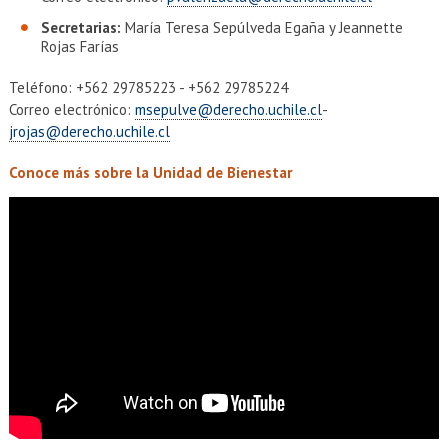
Secretarias:
María Teresa Sepúlveda Egaña y Jeannette
Rojas Farías
Teléfono: +562 29785223 - +562 29785224
Correo electrónico:
msepulve@derecho.uchile.cl
-
jrojas@derecho.uchile.cl
Conoce más sobre la Unidad de Bienestar