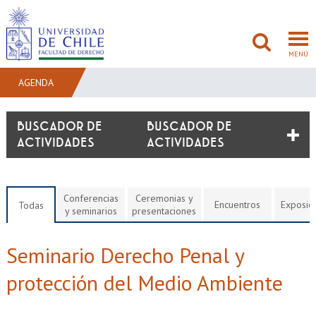
MENÚ
AGENDA
FACULTAD
BUSCADOR DE
ACTIVIDADES
PREGRADO
POSTGRADO
Conferencias
Ceremonias y
Encuentros
Exposic
Todas
y seminarios
presentaciones
ADMISIÓN
Seminario Derecho Penal y
INVESTIGACIÓN
protección del Medio Ambiente
BIBLIOTECAS