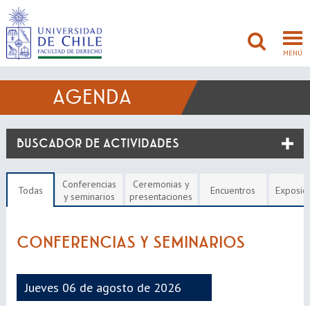
MENÚ
AGENDA
FACULTAD
BUSCADOR DE ACTIVIDADES
PREGRADO
POSTGRADO
Conferencias
Ceremonias y
Todas
Encuentros
Exposic
y seminarios
presentaciones
ADMISIÓN
CONFERENCIAS Y SEMINARIOS
INVESTIGACIÓN
BIBLIOTECAS
Jueves 06 de agosto de 2026