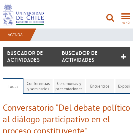
MENÚ
AGENDA
FACULTAD
BUSCADOR DE
ACTIVIDADES
PREGRADO
POSTGRADO
Conferencias
Ceremonias y
Encuentros
Exposic
Todas
y seminarios
presentaciones
ADMISIÓN
Conversatorio "Del debate político
INVESTIGACIÓN
al diálogo participativo en el
BIBLIOTECAS
proceso constituyente"