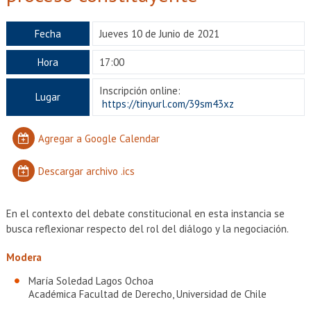
EXTENSIÓN
Académicos
Estudiantes
Fecha
Jueves 10 de Junio de 2021
Hora
17:00
Egresados
Funcionarios
Inscripción online:
Lugar
https://tinyurl.com/39sm43xz
Agregar a Google Calendar
Descargar archivo .ics
En el contexto del debate constitucional en esta instancia se
busca reflexionar respecto del rol del diálogo y la negociación.
Modera
María Soledad Lagos Ochoa
Académica Facultad de Derecho, Universidad de Chile