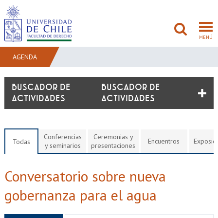
MENÚ
AGENDA
FACULTAD
BUSCADOR DE
ACTIVIDADES
PREGRADO
POSTGRADO
Conferencias
Ceremonias y
Encuentros
Exposic
Todas
y seminarios
presentaciones
ADMISIÓN
Conversatorio sobre nueva
INVESTIGACIÓN
gobernanza para el agua
BIBLIOTECAS