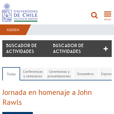
MENÚ
AGENDA
FACULTAD
BUSCADOR DE
ACTIVIDADES
PREGRADO
POSTGRADO
Conferencias
Ceremonias y
Encuentros
Exposic
Todas
y seminarios
presentaciones
ADMISIÓN
Jornada en homenaje a John
INVESTIGACIÓN
Rawls
BIBLIOTECAS