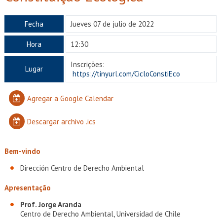
EXTENSIÓN
Académicos
Estudiantes
Fecha
Jueves 07 de julio de 2022
Hora
12:30
Egresados
Funcionarios
Inscrições:
Lugar
https://tinyurl.com/CicloConstiEco
Agregar a Google Calendar
Descargar archivo .ics
Bem-vindo
Dirección Centro de Derecho Ambiental
Apresentação
Prof. Jorge Aranda
Centro de Derecho Ambiental, Universidad de Chile