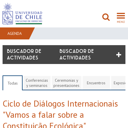
MENÚ
AGENDA
FACULTAD
BUSCADOR DE
ACTIVIDADES
PREGRADO
POSTGRADO
Conferencias
Ceremonias y
Encuentros
Exposic
Todas
y seminarios
presentaciones
ADMISIÓN
Ciclo de Diálogos Internacionais
INVESTIGACIÓN
"Vamos a falar sobre a
BIBLIOTECAS
Constituição Ecológica"