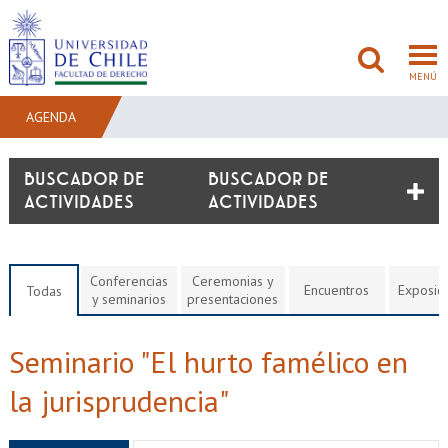
MENÚ
AGENDA
FACULTAD
BUSCADOR DE
ACTIVIDADES
PREGRADO
POSTGRADO
Conferencias
Ceremonias y
Encuentros
Exposic
Todas
y seminarios
presentaciones
ADMISIÓN
Seminario "El hurto famélico en
INVESTIGACIÓN
la jurisprudencia"
BIBLIOTECAS