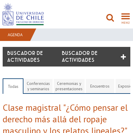
MENÚ
AGENDA
FACULTAD
BUSCADOR DE
ACTIVIDADES
PREGRADO
POSTGRADO
Conferencias
Ceremonias y
Encuentros
Exposic
Todas
y seminarios
presentaciones
ADMISIÓN
Clase magistral "¿Cómo pensar el
INVESTIGACIÓN
derecho más allá del ropaje
BIBLIOTECAS
masculino y los relatos lineales?"