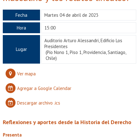
EXTENSIÓN
Académicos
Estudiantes
Fecha
Martes 04 de abril de 2023
Hora
15:00
Egresados
Funcionarios
Auditorio Arturo Alessandri, Edificio Los
Presidentes
Lugar
(Pío Nono 1, Piso 1, Providencia, Santiago,
Chile)
Ver mapa
Agregar a Google Calendar
Descargar archivo .ics
Reflexiones y aportes desde la Historia del Derecho
Presenta