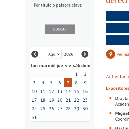
Por título o palabra clave
Ver m
2026
lun
mar
mié
jue
vie
sáb
dom
1
2
Actividad 
3
4
5
6
7
8
9
Expositore
10
11
12
13
14
15
16
Dra. L
17
18
19
20
21
22
23
Académ
24
25
26
27
28
29
30
Migue
31
Coordi
Hartm