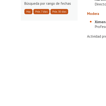
rango de fechas
Direct
Hoy
Próx. 7 días
Próx. 30 días
Modera
Ximena
Profes
Actividad pr