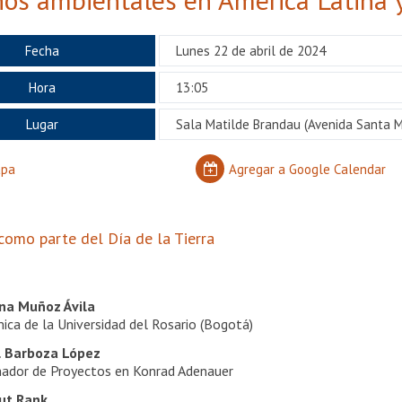
Fecha
Lunes 22 de abril de 2024
Hora
13:05
Lugar
Sala Matilde Brandau
(Avenida Santa Ma
apa
Agregar a Google Calendar
como parte del Día de la Tierra
s
ina Muñoz Ávila
ica de la Universidad del Rosario (Bogotá)
l Barboza López
nador de Proyectos en Konrad Adenauer
ut Rank