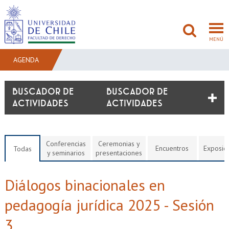
MENÚ
AGENDA
FACULTAD
BUSCADOR DE
ACTIVIDADES
PREGRADO
POSTGRADO
Conferencias
Ceremonias y
Encuentros
Exposic
Todas
y seminarios
presentaciones
ADMISIÓN
Diálogos binacionales en
INVESTIGACIÓN
pedagogía jurídica 2025 - Sesión
BIBLIOTECAS
3