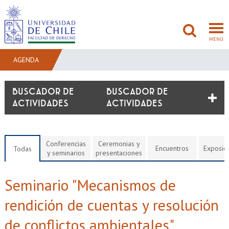
MENÚ
AGENDA
FACULTAD
BUSCADOR DE
ACTIVIDADES
PREGRADO
POSTGRADO
Conferencias
Ceremonias y
Encuentros
Exposic
Todas
y seminarios
presentaciones
ADMISIÓN
Seminario "Mecanismos de
INVESTIGACIÓN
rendición de cuentas y resolución
BIBLIOTECAS
de conflictos ambientales"