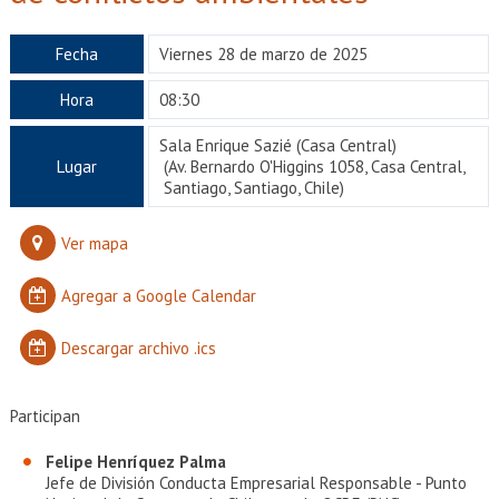
EXTENSIÓN
Académicos
Estudiantes
Fecha
Viernes 28 de marzo de 2025
Hora
08:30
Egresados
Funcionarios
Sala Enrique Sazié (Casa Central)
Lugar
(Av. Bernardo O'Higgins 1058, Casa Central,
Santiago, Santiago, Chile)
Ver mapa
Agregar a Google Calendar
Descargar archivo .ics
Participan
Felipe Henríquez Palma
Jefe de División Conducta Empresarial Responsable - Punto