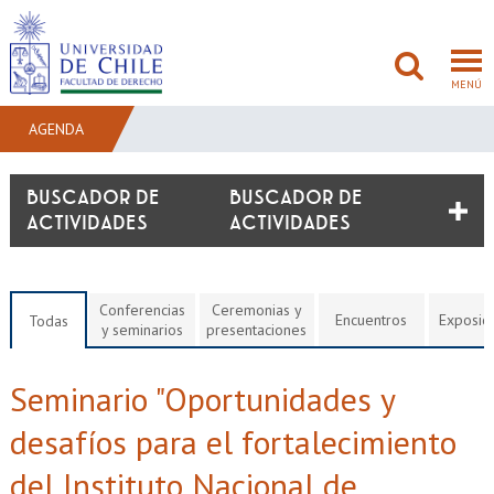
MENÚ
AGENDA
FACULTAD
BUSCADOR DE
ACTIVIDADES
PREGRADO
POSTGRADO
Conferencias
Ceremonias y
Encuentros
Exposic
Todas
y seminarios
presentaciones
ADMISIÓN
Seminario "Oportunidades y
INVESTIGACIÓN
desafíos para el fortalecimiento
BIBLIOTECAS
del Instituto Nacional de