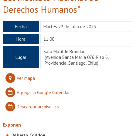
EXTENSIÓN
Derechos Humanos"
Académicos
Estudiantes
Fecha
Martes 22 de julio de 2025
Egresados
Funcionarios
Hora
11:00
Sala Matilde Brandau
Lugar
(Avenida Santa María 076, Piso 6,
Providencia, Santiago, Chile)
Ver mapa
Agregar a Google Calendar
Descargar archivo .ics
Exponen
Alberto Coddou