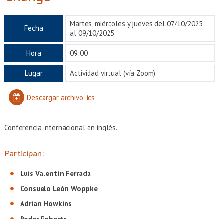
EXTENSIÓN
Académicos
Estudiantes
Martes, miércoles y jueves del 07/10/2025
Fecha
al 09/10/2025
Egresados
Funcionarios
Hora
09:00
Lugar
Actividad virtual
(vía Zoom)
Descargar archivo .ics
Conferencia internacional en inglés.
Participan:
Luis Valentín Ferrada
Consuelo León Woppke
Adrian Howkins
Peder Roberts