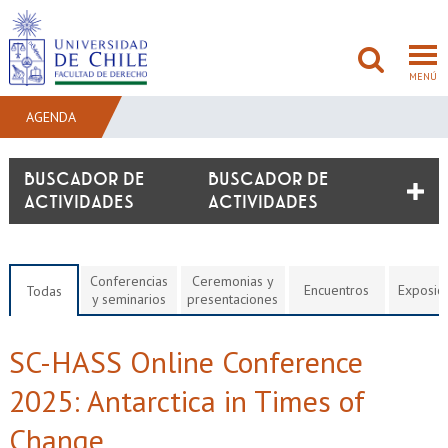
MENÚ
AGENDA
FACULTAD
BUSCADOR DE
ACTIVIDADES
PREGRADO
POSTGRADO
Conferencias
Ceremonias y
Encuentros
Exposic
Todas
y seminarios
presentaciones
ADMISIÓN
SC-HASS Online Conference
INVESTIGACIÓN
2025: Antarctica in Times of
BIBLIOTECAS
Change