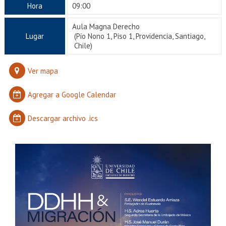
EXTENSIÓN
Hora
09:00
Académicos
Estudiantes
Aula Magna Derecho
Lugar
(Pío Nono 1, Piso 1, Providencia, Santiago,
Chile)
Egresados
Funcionarios
Ver mapa
Agregar a Google Calendar
Descargar archivo .ics