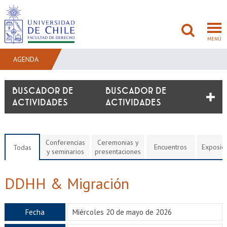
MENÚ
AGENDA
FACULTAD
BUSCADOR DE
ACTIVIDADES
PREGRADO
POSTGRADO
Conferencias
Ceremonias y
Encuentros
Exposic
Todas
y seminarios
presentaciones
ADMISIÓN
DDHH & Migración
INVESTIGACIÓN
BIBLIOTECAS
Fecha
Miércoles 20 de mayo de 2026