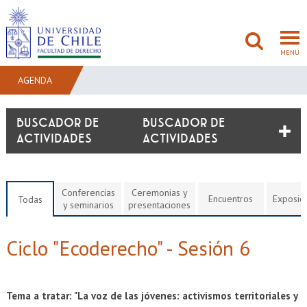
MENÚ
AGENDA
FACULTAD
BUSCADOR DE
ACTIVIDADES
PREGRADO
POSTGRADO
Conferencias
Ceremonias y
Encuentros
Exposic
Todas
y seminarios
presentaciones
ADMISIÓN
Ciclo "Ecoderecho" - Sesión 6
INVESTIGACIÓN
BIBLIOTECAS
Tema a tratar: "La voz de las jóvenes: activismos territoriales y