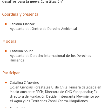
EXTENSIÓN
desafíos para la nueva Constitución"
Académicos
Estudiantes
Coordina y presenta
Egresados
Funcionarios
Fabiana Juantok
Ayudante del Centro de Derecho Ambiental
Modera
Catalina Spuhr
Ayudante de Derecho Internacional de los Derechos
Humanos
Participan
Catalina Cifuentes
Lic. en Ciencias Forestales U. de Chile; Primera delegada en
Medio Ambiente FECh; Directora de ONG Yanapanaku; Ex
directora de Fundación Decide; Integrante Movimiento por
el Agua y los Territorios Zonal Centro-Magallanes.