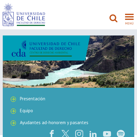
MENÚ
FACULTAD
PREGRADO
POSTGRADO
ADMISIÓN
Presentación
INVESTIGACIÓN
Equipo
Ayudantes ad-honorem y pasantes
BIBLIOTECAS