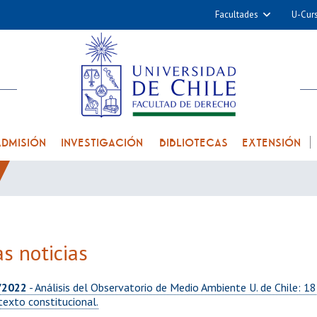
Facultades
U-Cur
Arquitectura y Urba
Ciencias
Cs. Físicas y Matemá
Cs. Químicas y Farmac
Cs. Veterinarias y Pec
ADMISIÓN
INVESTIGACIÓN
BIBLIOTECAS
EXTENSIÓN
Derecho
Filosofía y Humani
Medicina
Estudios Avanzados en 
s noticias
Nutrición y Tecnolog
Alimentos
/2022
- Análisis del Observatorio de Medio Ambiente U. de Chile: 
texto constitucional.