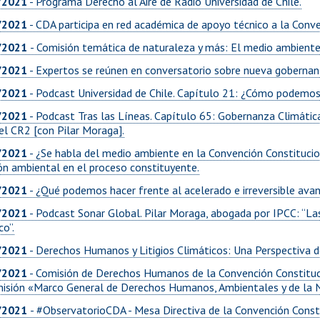
/2021
- Programa Derecho al Aire de Radio Universidad de Chile.
/2021
- CDA participa en red académica de apoyo técnico a la Con
/2021
- Comisión temática de naturaleza y más: El medio ambiente
/2021
- Expertos se reúnen en conversatorio sobre nueva gobernan
/2021
- Podcast Universidad de Chile. Capítulo 21: ¿Cómo podemos e
/2021
- Podcast Tras las Líneas. Capítulo 65: Gobernanza Climática 
el CR2 [con Pilar Moraga].
/2021
- ¿Se habla del medio ambiente en la Convención Constitucion
ión ambiental en el proceso constituyente.
/2021
- ¿Qué podemos hacer frente al acelerado e irreversible avan
/2021
- Podcast Sonar Global. Pilar Moraga, abogada por IPCC: “La
co”.
/2021
- Derechos Humanos y Litigios Climáticos: Una Perspectiva d
/2021
- Comisión de Derechos Humanos de la Convención Constituc
isión «Marco General de Derechos Humanos, Ambientales y de la 
/2021
- #ObservatorioCDA - Mesa Directiva de la Convención Consti