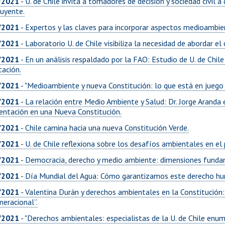
/2021
- U. de Chile invita a tomadores de decisión y sociedad civil 
tuyente.
/2021
- Expertos y las claves para incorporar aspectos medioambie
/2021
- Laboratorio U. de Chile visibiliza la necesidad de abordar e
/2021
- En un análisis respaldado por la FAO: Estudio de U. de Chi
tación.
/2021
- "Medioambiente y nueva Constitución: lo que está en juego
/2021
- La relación entre Medio Ambiente y Salud: Dr. Jorge Aranda 
mentación en una Nueva Constitución.
/2021
- Chile camina hacia una nueva Constitución Verde.
/2021
- U. de Chile reflexiona sobre los desafíos ambientales en el
/2021
- Democracia, derecho y medio ambiente: dimensiones fundam
/2021
- Día Mundial del Agua: Cómo garantizamos este derecho hu
/2021
- Valentina Durán y derechos ambientales en la Constitución:
neracional”.
/2021
- "Derechos ambientales: especialistas de la U. de Chile enu