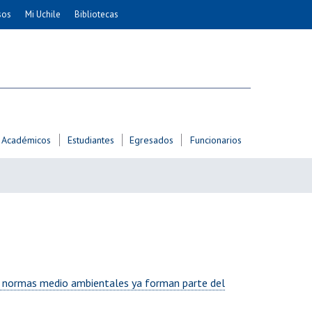
sos
Mi Uchile
Bibliotecas
nismo
Artes
Cs. Agronómicas
ticas
Cs. Forestales y Conservación
éuticas
Cs. Sociales
uarias
Comunicación e Imagen
Académicos
Estudiantes
Egresados
Funcionarios
Economía y Negocios
dades
Gobierno
Odontología
Educación
Estudios Internacionales
ía de
Bachillerato
Hospital Clínico
18 normas medio ambientales ya forman parte del