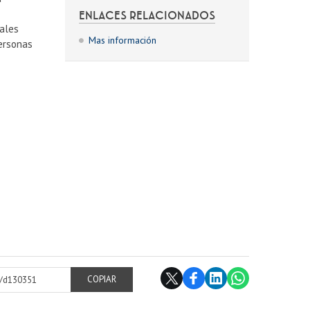
ENLACES RELACIONADOS
tales
Mas información
personas
cl/d130351
COPIAR