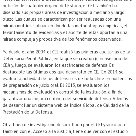
EXTENSIÓN
petición de cualquier órgano del Estado, el CEJ también ha
diseñado sus propias áreas de investigación a mediano y largo
Académicos
Estudiantes
plazo. Las cuales se caracterizan por ser realizadas con una
mirada multidisciplinar, en donde las metodologías empíricas, el
Egresados
Funcionarios
levantamiento de evidencias y el aporte de ellas aportan a una
mirada compleja y propositiva de los fenómenos observados.
Ya desde el año 2004, el CEJ realizó las primeras auditorías de la
Defensoría Penal Pública, en la que se crearon (con asesoría del
CEJ) y, luego, se evaluaron los estándares de defensa. Es
destacable las últimas dos que desarrolló en CEJ. En 2014, se
evaluó la actividad de los defensores de todo Chile en audiencias
de preparación de juicio oral. El 2015, se evaluaron los
mecanismos de evaluación y control de la institución, a fin de
garantizar una mejora continua del servicio de defensa. Además
de desarrollar un sistema web de Índice Global de Calidad de la
Prestación de la Defensa.
Otra línea de investigación desarrollada por el CEJ y vinculada
también con el Acceso a la Justicia, tiene que ver con el estudio