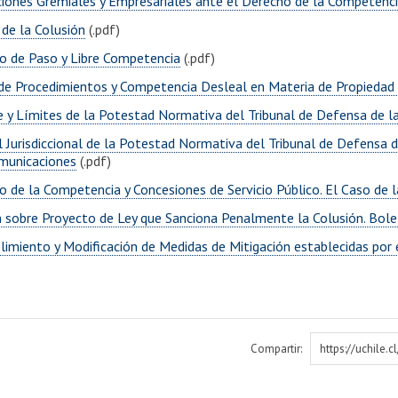
ciones Gremiales y Empresariales ante el Derecho de la Competenci
 de la Colusión
(.pdf)
o de Paso y Libre Competencia
(.pdf)
de Procedimientos y Competencia Desleal en Materia de Propiedad I
e y Límites de la Potestad Normativa del Tribunal de Defensa de l
l Jurisdiccional de la Potestad Normativa del Tribunal de Defensa 
municaciones
(.pdf)
 de la Competencia y Concesiones de Servicio Público. El Caso de l
n sobre Proyecto de Ley que Sanciona Penalmente la Colusión. Bol
limiento y Modificación de Medidas de Mitigación establecidas por
Compartir:
https://uchile.