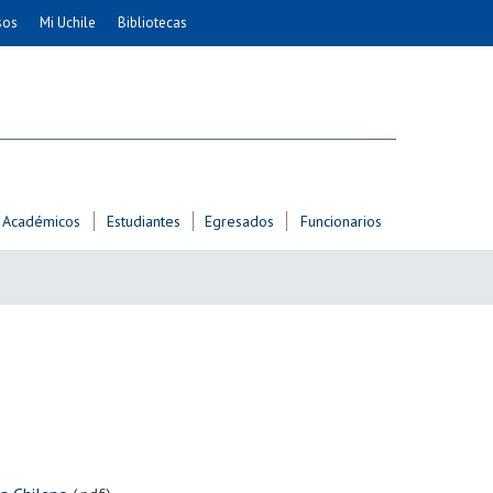
sos
Mi Uchile
Bibliotecas
nismo
Artes
Cs. Agronómicas
ticas
Cs. Forestales y Conservación
éuticas
Cs. Sociales
uarias
Comunicación e Imagen
Académicos
Estudiantes
Egresados
Funcionarios
Economía y Negocios
dades
Gobierno
Odontología
Educación
Estudios Internacionales
ía de
Bachillerato
Hospital Clínico