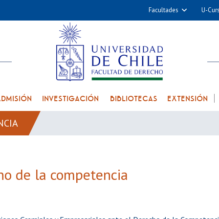
Facultades
U-Cur
Arquitectura y Urba
Ciencias
Cs. Físicas y Matemá
Cs. Químicas y Farmac
Cs. Veterinarias y Pec
ADMISIÓN
INVESTIGACIÓN
BIBLIOTECAS
EXTENSIÓN
Derecho
NCIA
Filosofía y Humani
Medicina
Estudios Avanzados en 
ho de la competencia
Nutrición y Tecnolog
Alimentos