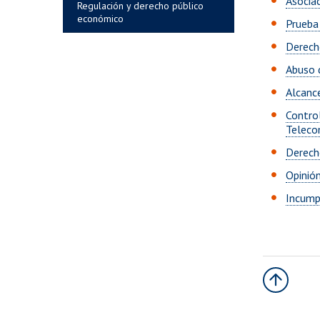
Asocia
Regulación y derecho público
económico
Prueba
Derech
Abuso 
Alcanc
Contro
Teleco
Derecho
Opinió
Incump