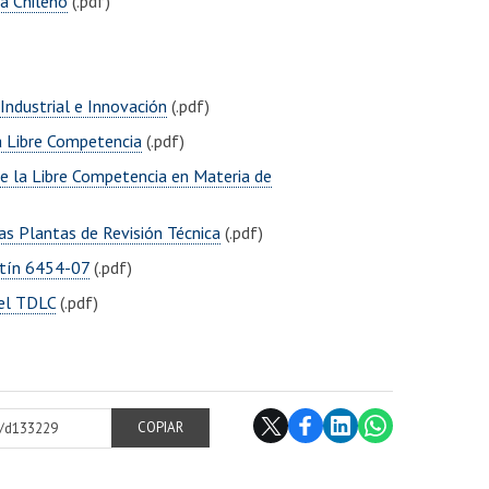
a Chileno
(.pdf)
ndustrial e Innovación
(.pdf)
a Libre Competencia
(.pdf)
de la Libre Competencia en Materia de
as Plantas de Revisión Técnica
(.pdf)
etín 6454-07
(.pdf)
 el TDLC
(.pdf)
cl/d133229
COPIAR