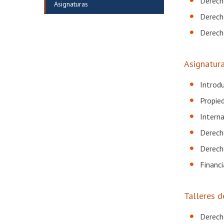
Derech
Asignaturas
Derech
Derech
Asignatura
Introdu
Propie
Intern
Derech
Derech
Financ
Talleres 
Derech