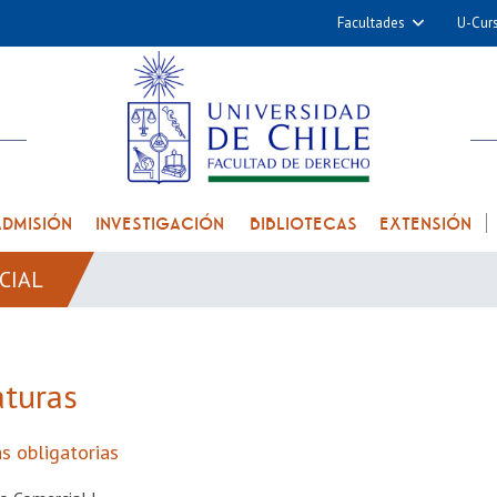
Facultades
U-Cur
Arquitectura y Urba
Ciencias
Cs. Físicas y Matemá
Cs. Químicas y Farmac
Cs. Veterinarias y Pec
ADMISIÓN
INVESTIGACIÓN
BIBLIOTECAS
EXTENSIÓN
Derecho
CIAL
Filosofía y Humani
Medicina
Estudios Avanzados en 
aturas
Nutrición y Tecnolog
Alimentos
s obligatorias