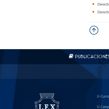
Derech
Derech
Más información
PUBLICACIONE
U-Curs
U-Camp