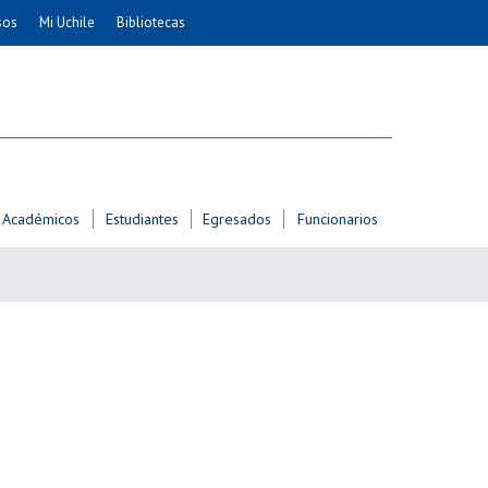
sos
Mi Uchile
Bibliotecas
nismo
Artes
Cs. Agronómicas
ticas
Cs. Forestales y Conservación
éuticas
Cs. Sociales
uarias
Comunicación e Imagen
Académicos
Estudiantes
Egresados
Funcionarios
Economía y Negocios
dades
Gobierno
Odontología
Educación
Estudios Internacionales
ía de
Bachillerato
Hospital Clínico