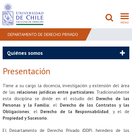
MENÚ
DEPARTAMENTO DE DERECHO PRIVADO
FACULTAD
Quiénes somos
PREGRADO
Presentación
POSTGRADO
Tiene a su cargo la docencia, investigación y extensión del área
ADMISIÓN
de las
relaciones jurídicas entre particulares
. Tradicionalmente
esta disciplina se divide en el estudio del
Derecho de las
INVESTIGACIÓN
Personas y la Familia
; el
Derecho de los Contratos y las
Obligaciones
; el
Derecho de la Responsabilidad
; y el de
Propiedad y Sucesorio
.
BIBLIOTECAS
El Departamento de Derecho Privado (DDP), heredero de los