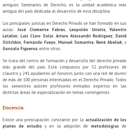
EXTENSIÓN
antiguos Seminarios de Derecho, es la unidad académica más
antigua del país dedicada al desarrollo de esta disciplina.
Académicos
Estudiantes
Los principales juristas en Derecho Privado se han formado en sus
Egresados
Funcionarios
aulas:
José Clemente Fabres
,
Leopoldo Urrutia
,
Valentín
Letelier
,
Luis Claro Solar
,
Arturo Alessandri Rodríguez
,
David
Stitchkin
,
Fernando Fueyo
,
Manuel Somarriva
,
René Abeliuk
, y
Gonzalo Figueroa
, entre otros.
Se trata del centro de formación y desarrollo del derecho privado
más grande del país. Está compuesto por 52 profesores de
claustro y 241 ayudantes
ad honorem
, junto con una red de
alumni
de más de 100 personas interesadas en el Derecho Privado. Todos
los semestres asisten profesores invitados expertos en las
distintas áreas de especialización en temas contingentes.
Docencia
Existe una preocupación constante por la
actualización de los
planes de estudio
y en la adopción de
metodologías
de