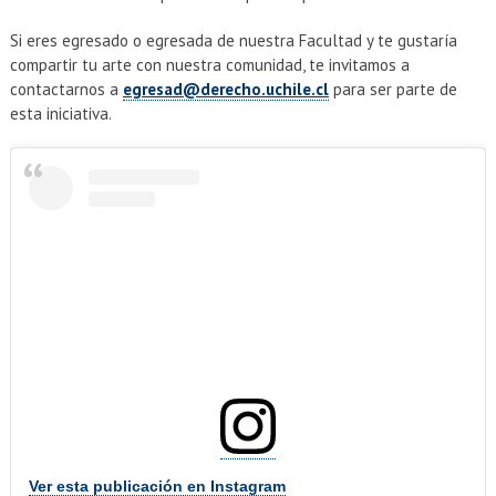
EXTENSIÓN
Si eres egresado o egresada de nuestra Facultad y te gustaría
Académicos
Estudiantes
compartir tu arte con nuestra comunidad, te invitamos a
contactarnos a
egresad@derecho.uchile.cl
para ser parte de
Egresados
Funcionarios
esta iniciativa.
Ver esta publicación en Instagram