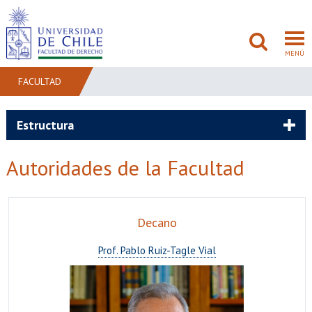
MENÚ
FACULTAD
FACULTAD
Estructura
PREGRADO
Autoridades de la Facultad
POSTGRADO
ADMISIÓN
Decano
INVESTIGACIÓN
Prof. Pablo Ruiz-Tagle Vial
BIBLIOTECAS