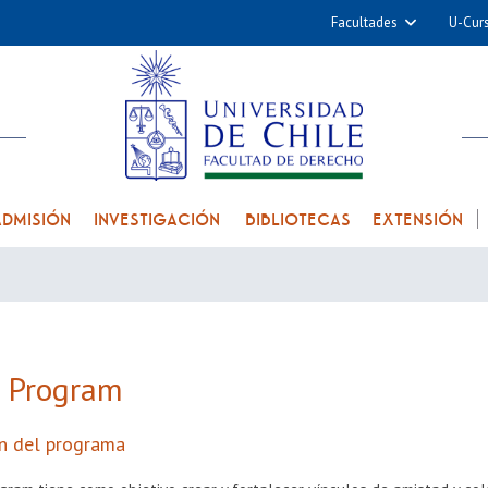
Facultades
U-Cur
Arquitectura y Urba
Ciencias
Cs. Físicas y Matemá
Cs. Químicas y Farmac
Cs. Veterinarias y Pec
ADMISIÓN
INVESTIGACIÓN
BIBLIOTECAS
EXTENSIÓN
Derecho
Filosofía y Humani
Medicina
Estudios Avanzados en 
 Program
Nutrición y Tecnolog
Alimentos
ón del programa