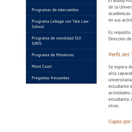
El Buddy Pro
de la Univer
Programas de intercambio
académicas e
en sus activ
Programa Linkage con Yale Law
School
Es requisito
Programa de movilidad SUI
Dirección de
IURIS
Perfil del
Programa de Monitores
Moot Court
Se espera d
alta capacid
Preguntas frecuentes
universitari
estudiante i
actividades
estudiante, 
otras.
Cupos por