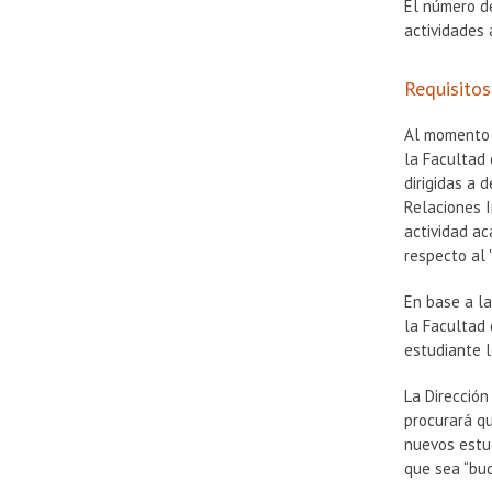
El número d
actividades 
Requisitos
Al momento d
la Facultad
dirigidas a 
Relaciones I
actividad ac
respecto al 
En base a l
la Facultad 
estudiante l
La Dirección
procurará qu
nuevos estud
que sea “bu