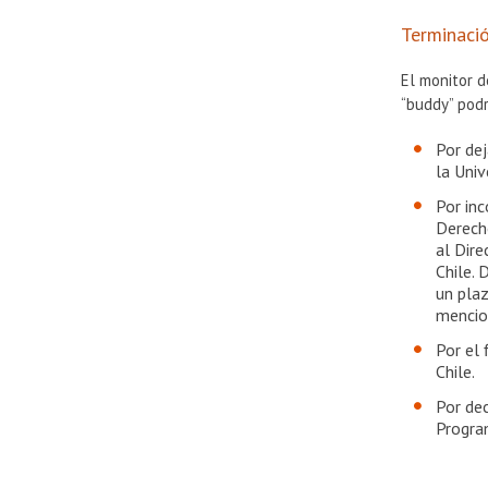
Terminaci
El monitor d
“buddy” podr
Por de
la Univ
Por inc
Derecho
al Dire
Chile. 
un plaz
mencio
Por el 
Chile.
Por dec
Progra