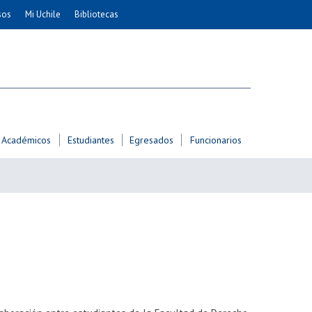
sos
Mi Uchile
Bibliotecas
nismo
Artes
Cs. Agronómicas
ticas
Cs. Forestales y Conservación
éuticas
Cs. Sociales
uarias
Comunicación e Imagen
Académicos
Estudiantes
Egresados
Funcionarios
Economía y Negocios
dades
Gobierno
Odontología
Educación
Estudios Internacionales
ía de
Bachillerato
Hospital Clínico