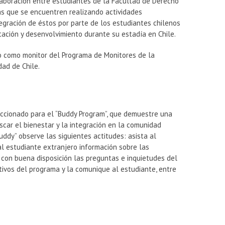
olaboración entre estudiantes de la Facultad de Derecho
as que se encuentren realizando actividades
egración de éstos por parte de los estudiantes chilenos
ptación y desenvolvimiento durante su estadía en Chile.
ado como monitor del Programa de Monitores de la
dad de Chile.
eccionado para el “Buddy Program”, que demuestre una
car el bienestar y la integración en la comunidad
uddy” observe las siguientes actitudes: asista al
 al estudiante extranjero información sobre las
con buena disposición las preguntas e inquietudes del
tivos del programa y la comunique al estudiante, entre