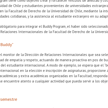
gram tiene como objetivo crear y fortalecer vínculos de amistad y c
sidad de Chile y estudiantes provenientes de universidades extranjer
n la Facultad de Derecho de la Universidad de Chile, mediante la int
idades cotidianas, y la asistencia al estudiante extranjero en su ada
 obligatorio para integrar el Buddy Program, el haber sido seleccion
 Relaciones Internacionales de la Facultad de Derecho de la Universi
 "Buddy"
el monitor de la Dirección de Relaciones Internacionales que sea sel
ad de empatía y respeto, actuando de manera proactiva en pos de bus
a del estudiante internacional. A modo de ejemplo, se espera que el “b
nternacional en la elección e inscripción de asignaturas, proporcione
 académicas y extra académicas organizadas en la Facultad, responda 
se encuentre atento a cualquier actividad que pueda servir a los obje
 semestre