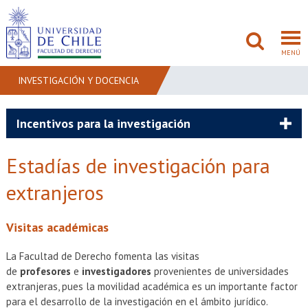
MENÚ
INVESTIGACIÓN Y DOCENCIA
FACULTAD
Incentivos para la investigación
PREGRADO
Estadías de investigación para
POSTGRADO
extranjeros
ADMISIÓN
Visitas académicas
INVESTIGACIÓN
La Facultad de Derecho fomenta las visitas
de
profesores
e
investigadores
provenientes de universidades
BIBLIOTECAS
extranjeras, pues la movilidad académica es un importante factor
para el desarrollo de la investigación en el ámbito jurídico.