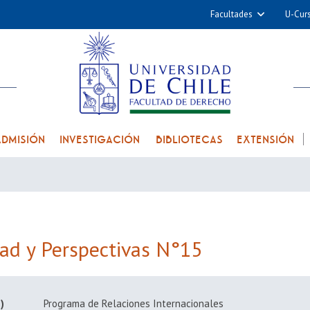
Facultades
U-Cur
Arquitectura y Urba
Ciencias
Cs. Físicas y Matemá
Cs. Químicas y Farmac
Cs. Veterinarias y Pec
ADMISIÓN
INVESTIGACIÓN
BIBLIOTECAS
EXTENSIÓN
Derecho
Filosofía y Humani
Medicina
Estudios Avanzados en 
Nutrición y Tecnolog
dad y Perspectivas N°15
Alimentos
)
Programa de Relaciones Internacionales