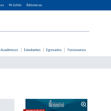
sos
Mi Uchile
Bibliotecas
nismo
Artes
Cs. Agronómicas
ticas
Cs. Forestales y Conservación
éuticas
Cs. Sociales
uarias
Comunicación e Imagen
Académicos
Estudiantes
Egresados
Funcionarios
Economía y Negocios
dades
Gobierno
Odontología
Educación
Estudios Internacionales
ía de
Bachillerato
Hospital Clínico