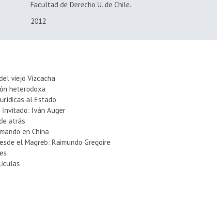
Facultad de Derecho U. de Chile.
2012
 del viejo Vizcacha
ción heterodoxa
Jurídicas al Estado
 Invitado: Iván Auger
 de atrás
 mando en China
desde el Magreb: Raimundo Gregoire
ves
lículas