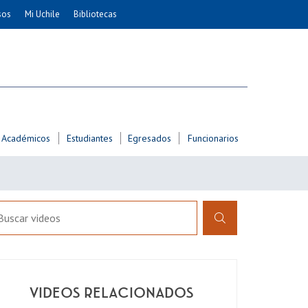
sos
Mi Uchile
Bibliotecas
nismo
Artes
Cs. Agronómicas
ticas
Cs. Forestales y Conservación
éuticas
Cs. Sociales
uarias
Comunicación e Imagen
Académicos
Estudiantes
Egresados
Funcionarios
Economía y Negocios
dades
Gobierno
Odontología
Educación
Estudios Internacionales
ía de
Bachillerato
Hospital Clínico
VIDEOS RELACIONADOS