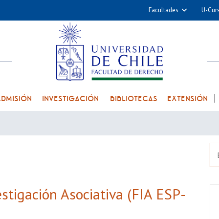
Facultades
U-Cur
Arquitectura y Urba
Ciencias
Cs. Físicas y Matemá
Cs. Químicas y Farmac
Cs. Veterinarias y Pec
ADMISIÓN
INVESTIGACIÓN
BIBLIOTECAS
EXTENSIÓN
Derecho
Filosofía y Humani
Medicina
Estudios Avanzados en 
Nutrición y Tecnolog
Alimentos
tigación Asociativa (FIA ESP-