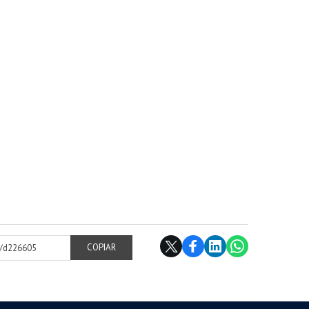
cl/d226605
COPIAR