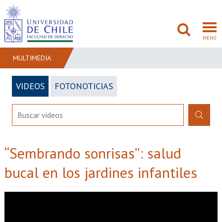
MENÚ
MULTIMEDIA
VIDEOS
FOTONOTICIAS
FACULTAD
PREGRADO
POSTGRADO
“Sembrando sonrisas”: salud
ADMISIÓN
bucal en los jardines infantiles
INVESTIGACIÓN
BIBLIOTECAS