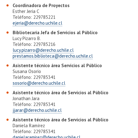
EXTENSIÓN
Coordinadora de Proyectos
Esther Jeria C
Académicos
Estudiantes
Teléfono: 229785221
ejeria@derecho.uchile.cl
Egresados
Funcionarios
Bibliotecaria Jefa de Servicios al Público
Lucy Pizarro B.
Teléfono: 229785216
lucy.pizarro@derecho.uchile.cl
prestamos.biblioteca@derecho.uchile.cl​
Asistente técnico área Servicios al Público
Susana Osorio
Teléfono: 229785341
sosorio@derecho.uchile.cl
Asistente técnico área de Servicios al Público
Jonathan Jara
Teléfono: 229785341
jjarar@derecho.uchile.cl
Asistente técnico área de Servicios al Público
Daniela Ramírez
Teléfono: 229785341
danielaramirez@derecho.uchile.cl