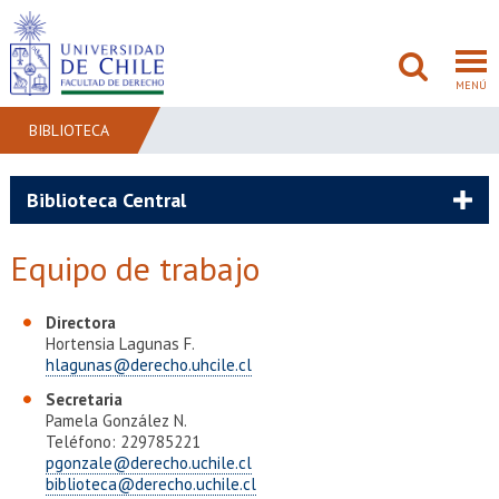
MENÚ
BIBLIOTECA
FACULTAD
Biblioteca Central
PREGRADO
Equipo de trabajo
POSTGRADO
Directora
Hortensia Lagunas F.
ADMISIÓN
hlagunas@derecho.uhcile.cl
INVESTIGACIÓN
Secretaria
Pamela González N.
Teléfono: 229785221
BIBLIOTECAS
pgonzale@derecho.uchile.cl
biblioteca@derecho.uchile.cl