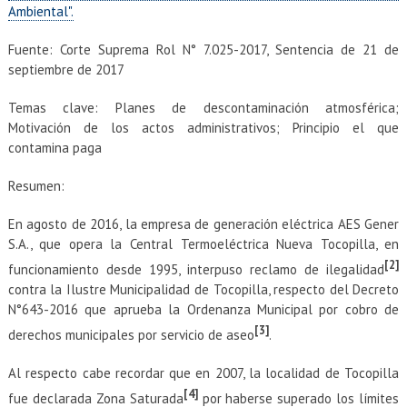
EXTENSIÓN
Ambiental".
Académicos
Estudiantes
Fuente: Corte Suprema Rol N° 7.025-2017, Sentencia de 21 de
septiembre de 2017
Egresados
Funcionarios
Temas clave: Planes de descontaminación atmosférica;
Motivación de los actos administrativos; Principio el que
contamina paga
Resumen:
En agosto de 2016, la empresa de generación eléctrica AES Gener
S.A., que opera la Central Termoeléctrica Nueva Tocopilla, en
[2]
funcionamiento desde 1995, interpuso reclamo de ilegalidad
contra la Ilustre Municipalidad de Tocopilla, respecto del Decreto
N°643-2016 que aprueba la Ordenanza Municipal por cobro de
[3]
derechos municipales por servicio de aseo
.
Al respecto cabe recordar que en 2007, la localidad de Tocopilla
[4]
fue declarada Zona Saturada
por haberse superado los límites