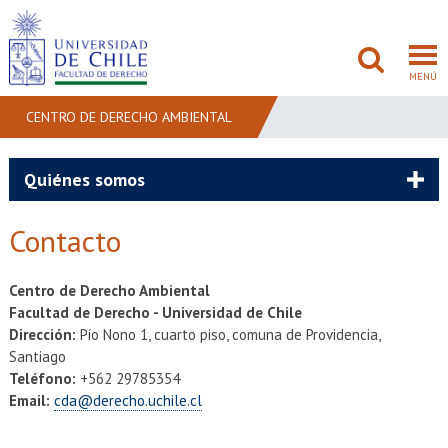
MENÚ
CENTRO DE DERECHO AMBIENTAL
FACULTAD
Quiénes somos
PREGRADO
Contacto
POSTGRADO
Centro de Derecho Ambiental
ADMISIÓN
Facultad de Derecho - Universidad de Chile
Dirección:
Pío Nono 1, cuarto piso, comuna de Providencia,
INVESTIGACIÓN
Santiago
Teléfono:
+562 29785354
Email:
cda@derecho.uchile.cl
BIBLIOTECAS