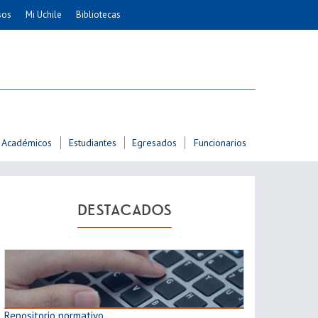
sos
Mi Uchile
Bibliotecas
nismo
Artes
Cs. Agronómicas
ticas
Cs. Forestales y Conservación
éuticas
Cs. Sociales
uarias
Comunicación e Imagen
Académicos
Estudiantes
Egresados
Funcionarios
Economía y Negocios
dades
Gobierno
Odontología
DESTACADOS
Educación
Estudios Internacionales
ía de
Bachillerato
Hospital Clínico
Repositorio normativo