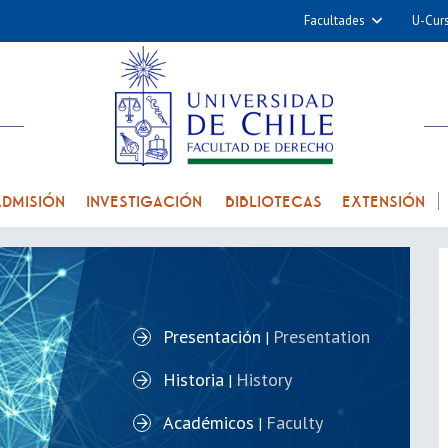
Facultades
U-Cur
Arquitectura y Urba
Ciencias
Cs. Físicas y Matemá
Cs. Químicas y Farmac
Cs. Veterinarias y Pec
ADMISIÓN
INVESTIGACIÓN
BIBLIOTECAS
EXTENSIÓN
Derecho
Filosofía y Humani
Medicina
Estudios Avanzados en 
Presentación
Presentation
|
Nutrición y Tecnolog
Historia
History
Alimentos
|
Académicos
Faculty
|