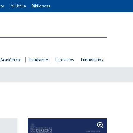
sos
Mi Uchile
Bibliotecas
nismo
Artes
Cs. Agronómicas
ticas
Cs. Forestales y Conservación
éuticas
Cs. Sociales
uarias
Comunicación e Imagen
Académicos
Estudiantes
Egresados
Funcionarios
Economía y Negocios
dades
Gobierno
Odontología
Educación
Estudios Internacionales
ía de
Bachillerato
Hospital Clínico