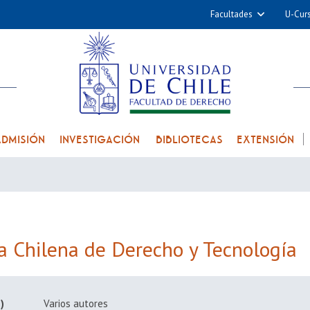
Facultades
U-Cur
Arquitectura y Urba
Ciencias
Cs. Físicas y Matemá
Cs. Químicas y Farmac
Cs. Veterinarias y Pec
ADMISIÓN
INVESTIGACIÓN
BIBLIOTECAS
EXTENSIÓN
Derecho
Filosofía y Humani
Medicina
Estudios Avanzados en 
Nutrición y Tecnolog
a Chilena de Derecho y Tecnología
Alimentos
)
Varios autores