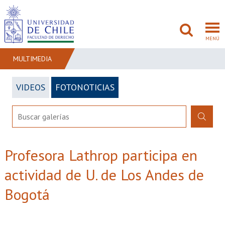
MENÚ
MULTIMEDIA
VIDEOS
FOTONOTICIAS
FACULTAD
PREGRADO
POSTGRADO
Profesora Lathrop participa en
ADMISIÓN
actividad de U. de Los Andes de
INVESTIGACIÓN
Bogotá
BIBLIOTECAS