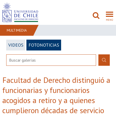
MENÚ
MULTIMEDIA
VIDEOS
FOTONOTICIAS
FACULTAD
PREGRADO
POSTGRADO
Facultad de Derecho distinguió a
ADMISIÓN
funcionarias y funcionarios
INVESTIGACIÓN
acogidos a retiro y a quienes
BIBLIOTECAS
cumplieron décadas de servicio