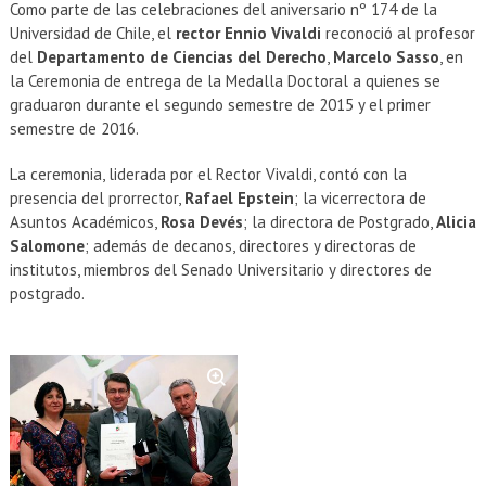
EXTENSIÓN
Como parte de las celebraciones del aniversario nº 174 de la
Universidad de Chile, el
rector Ennio Vivaldi
reconoció al profesor
Académicos
Estudiantes
del
Departamento de Ciencias del Derecho
,
Marcelo Sasso
, en
la Ceremonia de entrega de la Medalla Doctoral a quienes se
Egresados
Funcionarios
graduaron durante el segundo semestre de 2015 y el primer
semestre de 2016.
La ceremonia, liderada por el Rector Vivaldi, contó con la
presencia del prorrector,
Rafael Epstein
; la vicerrectora de
Asuntos Académicos,
Rosa Devés
; la directora de Postgrado,
Alicia
Salomone
; además de decanos, directores y directoras de
institutos, miembros del Senado Universitario y directores de
postgrado.
Zoom