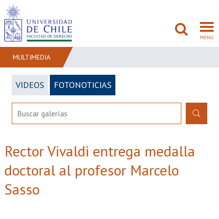
MENÚ
MULTIMEDIA
VIDEOS
FOTONOTICIAS
FACULTAD
PREGRADO
POSTGRADO
Rector Vivaldi entrega medalla
ADMISIÓN
doctoral al profesor Marcelo
INVESTIGACIÓN
Sasso
BIBLIOTECAS