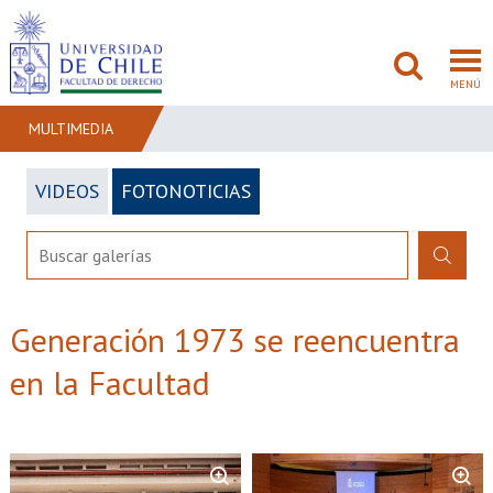
MENÚ
MULTIMEDIA
VIDEOS
FOTONOTICIAS
FACULTAD
PREGRADO
POSTGRADO
Generación 1973 se reencuentra
ADMISIÓN
en la Facultad
INVESTIGACIÓN
BIBLIOTECAS
Zoom
Zoom