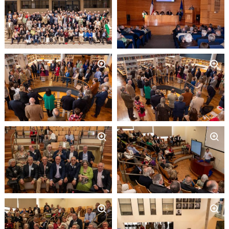
EXTENSIÓN
Académicos
Estudiantes
Egresados
Funcionarios
Zoom
Zoom
Zoom
Zoom
Zoom
Zoom