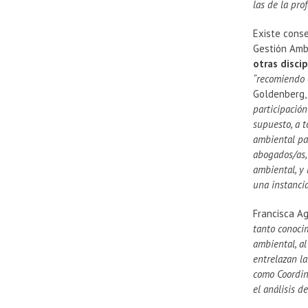
las de la pro
Existe cons
Gestión Amb
otras disci
“recomiendo 
Goldenberg,
participación
supuesto, a 
ambiental pa
abogados/as,
ambiental, y
una instanci
Francisca Ag
tanto conoci
ambiental, a
entrelazan la
como Coordin
el análisis d