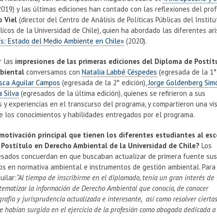
019) y las últimas ediciones han contado con las reflexiones del pro
o Viel
(director del Centro de Análisis de Políticas Públicas del Instit
icos de la Universidad de Chile), quien ha abordado las diferentes ari
ís: Estado del Medio Ambiente en Chile»
(2020).
r las
impresiones de las primeras ediciones del Diploma de Postít
biental
conversamos con
Natalia Labbé Céspedes
(egresada de la 1° 
isca Aguilar Campos
(egresada de la 2° edición),
Jorge Goldenberg Sim
a Silva
(egresados de la última edición), quienes se refirieron a sus
 y experiencias en el transcurso del programa, y compartieron una vi
e los conocimientos y habilidades entregados por el programa.
 motivación principal que tienen los diferentes estudiantes al esc
Postítulo en Derecho Ambiental de la Universidad de Chile?
Los
esados concuerdan en que buscaban actualizar de primera fuente su
os en normativa ambiental e instrumentos de gestión ambiental. Para
uilar:
“Al tiempo de inscribirme en el diplomado, tenía un gran interés de
stematizar la información de Derecho Ambiental que conocía, de conocer
rafía y jurisprudencia actualizada e interesante, así como resolver cierta
 habían surgido en el ejercicio de la profesión como abogada dedicada a