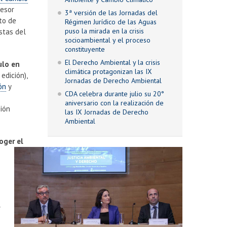
fesor
3ª versión de las Jornadas del
uto de
Régimen Jurídico de las Aguas
puso la mirada en la crisis
stas del
socioambiental y el proceso
constituyente
El Derecho Ambiental y la crisis
ulo en
climática protagonizan las IX
edición),
Jornadas de Derecho Ambiental
ón
y
CDA celebra durante julio su 20°
aniversario con la realización de
sión
las IX Jornadas de Derecho
Ambiental
oger el
s
s