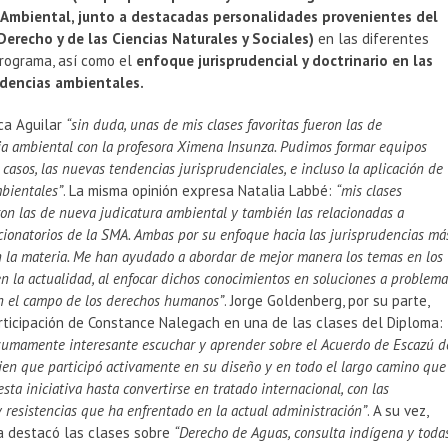
Ambiental, junto a destacadas personalidades provenientes del
erecho y de las Ciencias Naturales y Sociales)
en las diferentes
programa, así como el
enfoque jurisprudencial y doctrinario en las
ndencias ambientales.
ca Aguilar
“sin duda, unas de mis clases favoritas fueron las de
ia ambiental con la profesora Ximena Insunza. Pudimos formar equipos
 casos, las nuevas tendencias jurisprudenciales, e incluso la aplicación de
mbientales”
. La misma opinión expresa Natalia Labbé:
“mis clases
ron las de nueva judicatura ambiental y también las relacionadas a
cionatorios de la SMA. Ambas por su enfoque hacia las jurisprudencias má
n la materia. Me han ayudado a abordar de mejor manera los temas en los
en la actualidad, al enfocar dichos conocimientos en soluciones a problem
en el campo de los derechos humanos”
. Jorge Goldenberg, por su parte,
rticipación de Constance Nalegach en una de las clases del Diploma:
sumamente interesante escuchar y aprender sobre el Acuerdo de Escazú d
ien que participó activamente en su diseño y en todo el largo camino que
esta iniciativa hasta convertirse en tratado internacional, con las
y resistencias que ha enfrentado en la actual administración”
. A su vez,
ia destacó las clases sobre
“Derecho de Aguas, consulta indígena y toda