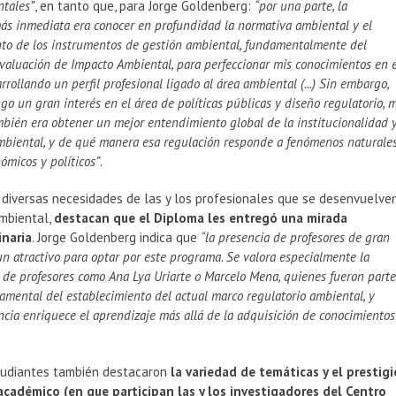
tales”
, en tanto que, para Jorge Goldenberg:
“por una parte, la
ás inmediata era conocer en profundidad la normativa ambiental y el
to de los instrumentos de gestión ambiental, fundamentalmente del
valuación de Impacto Ambiental, para perfeccionar mis conocimientos en 
arrollando un perfil profesional ligado al área ambiental (...) Sin embargo,
o un gran interés en el área de políticas públicas y diseño regulatorio, 
mbién era obtener un mejor entendimiento global de la institucionalidad 
mbiental, y de qué manera esa regulación responde a fenómenos naturales
nómicos y políticos”
.
 diversas necesidades de las y los profesionales que se desenvuelve
ambiental,
destacan que el Diploma les entregó una mirada
inaria
. Jorge Goldenberg indica que
“la presencia de profesores de gran
un atractivo para optar por este programa. Se valora especialmente la
n de profesores como Ana Lya Uriarte o Marcelo Mena, quienes fueron part
damental del establecimiento del actual marco regulatorio ambiental, y
ncia enriquece el aprendizaje más allá de la adquisición de conocimientos
studiantes también destacaron
la variedad de temáticas y el prestigi
académico (en que participan las y los investigadores del Centro