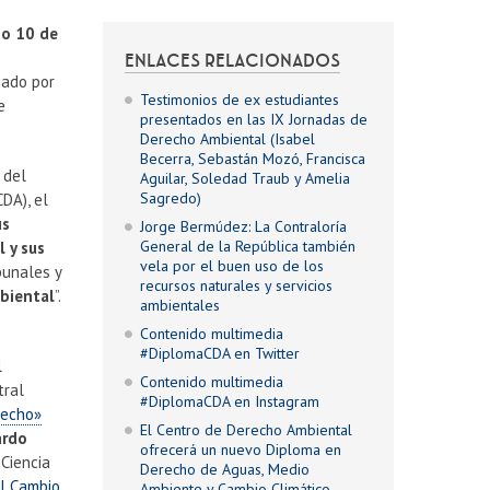
o 10 de
ENLACES RELACIONADOS
zado por
Testimonios de ex estudiantes
e
presentados en las IX Jornadas de
Derecho Ambiental (Isabel
Becerra, Sebastán Mozó, Francisca
 del
Aguilar, Soledad Traub y Amelia
Sagredo)
DA), el
us
Jorge Bermúdez: La Contraloría
General de la República también
 y sus
vela por el buen uso de los
bunales y
recursos naturales y servicios
biental
”.
ambientales
Contenido multimedia
#DiplomaCDA en Twitter
l
Contenido multimedia
tral
#DiplomaCDA en Instagram
recho»
El Centro de Derecho Ambiental
ardo
ofrecerá un nuevo Diploma en
 Ciencia
Derecho de Aguas, Medio
l Cambio
Ambiente y Cambio Climático