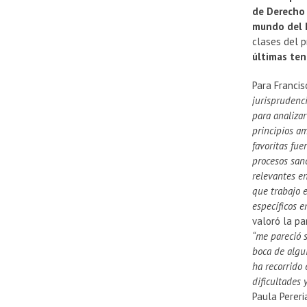
de Derecho 
mundo del D
clases del 
últimas te
Para Francis
jurisprudenc
para analizar
principios a
favoritas fue
procesos san
relevantes e
que trabajo 
específicos 
valoró la pa
“me pareció 
boca de algu
ha recorrido 
dificultades 
Paula Perer