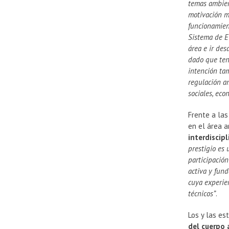
temas ambien
motivación m
funcionamien
Sistema de E
área e ir des
dado que teng
intención ta
regulación a
sociales, eco
Frente a las
en el área 
interdiscipl
prestigio es 
participació
activa y fun
cuya experie
técnicos”
.
Los y las e
del cuerpo 