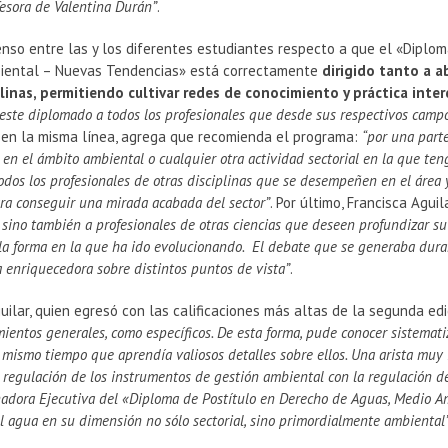
fesora de Valentina Durán”
.
enso entre las y los diferentes estudiantes respecto a que el «Diplo
iental – Nuevas Tendencias» está correctamente
dirigido tanto a 
plinas, permitiendo cultivar redes de conocimiento y práctica inter
este diplomado a todos los profesionales que desde sus respectivos campo
 en la misma línea, agrega que recomienda el programa:
“por una part
 en el ámbito ambiental o cualquier otra actividad sectorial en la que ten
todos los profesionales de otras disciplinas que se desempeñen en el área
ra conseguir una mirada acabada del sector”
. Por último, Francisca Agui
 sino también a profesionales de otras ciencias que deseen profundizar s
 la forma en la que ha ido evolucionando. El debate que se generaba duran
a enriquecedora sobre distintos puntos de vista”
.
uilar, quien egresó con las calificaciones más altas de la segunda ed
mientos generales, como específicos. De esta forma, pude conocer sistemat
l mismo tiempo que aprendía valiosos detalles sobre ellos. Una arista muy 
 regulación de los instrumentos de gestión ambiental con la regulación de 
adora Ejecutiva del «Diploma de Postítulo en Derecho de Aguas, Medio Am
el agua en su dimensión no sólo sectorial, sino primordialmente ambiental