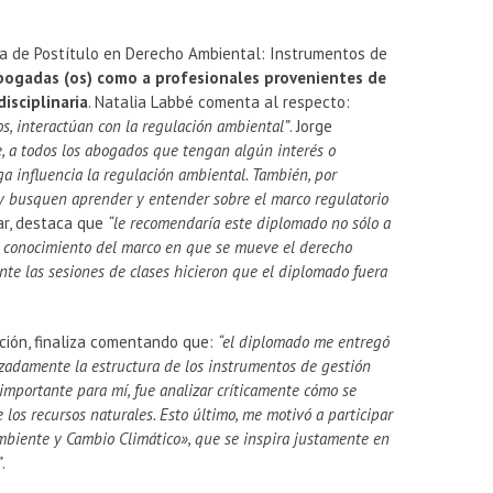
ma de Postítulo en Derecho Ambiental: Instrumentos de
abogadas (os) como a profesionales provenientes de
disciplinaria
. Natalia Labbé comenta al respecto:
s, interactúan con la regulación ambiental”
. Jorge
e, a todos los abogados que tengan algún interés o
ga influencia la regulación ambiental. También, por
 y busquen aprender y entender sobre el marco regulatorio
lar, destaca que
“le recomendaría este diplomado no sólo a
u conocimiento del marco en que se mueve el derecho
te las sesiones de clases hicieron que el diplomado fuera
ición, finaliza comentando que:
“el diplomado me entregó
izadamente la estructura de los instrumentos de gestión
importante para mí, fue analizar críticamente cómo se
los recursos naturales. Esto último, me motivó a participar
biente y Cambio Climático», que se inspira justamente en
”
.