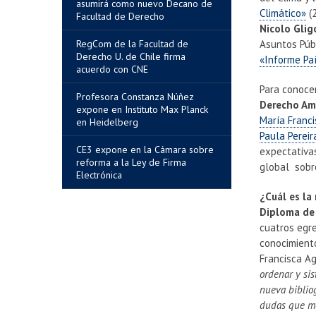
asumirá como nuevo Decano de
Climático»
(2
Facultad de Derecho
Nicolo Glig
RegCom de la Facultad de
Asuntos Públ
Derecho U. de Chile firma
«Informe Pa
acuerdo con CNE
Para conoce
Profesora Constanza Núñez
Derecho Am
expone en Instituto Max Planck
María Franc
en Heidelberg
Paula Pereir
CE3 expone en la Cámara sobre
expectativas
reforma a la Ley de Firma
global sobr
Electrónica
¿Cuál es la
Diploma de 
cuatros egr
conocimient
Francisca Ag
ordenar y si
nueva bibliog
dudas que me