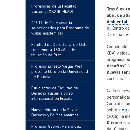
Profesores de la Facultad
Tras 6 exit
asisten al XXXIII IHLADI
abril de 20
Ambiental:
CE3 U. de Chile anuncia
seleccionados para Programa de
el Centro d
visitas académicas
Derecho de l
Facultad de Derecho U. de Chile
Coordinado 
conmemora 150 años de
CDA) y ejec
titulación de Prat
programa b
desafíos”
,
Profesor Ernesto Vargas Weil
presentó libro en la Universidad
nuevas ten
de Bolonia
cortes naci
Estudiantes de Facultad de
Cada semest
Derecho asisten a curso
personalidad
internacional en España
Contralor Ge
Nueva edición de la Revista
sobre
«Intro
Derecho y Política Antártica
(2018), la i
Klenner
(inv
Profesor Gabriel Hernández
del Clima y 