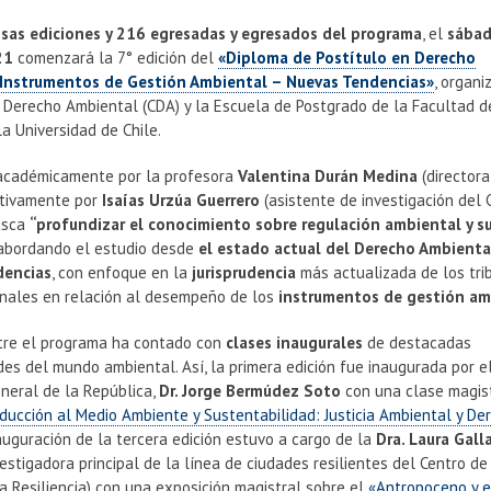
osas ediciones y 216 egresadas y egresados del programa
, el
sábad
21
comenzará la 7° edición del
«Diploma de Postítulo en Derecho
 Instrumentos de Gestión Ambiental – Nuevas Tendencias»
, organi
e Derecho Ambiental (CDA) y la Escuela de Postgrado de la Facultad d
a Universidad de Chile.
académicamente por la profesora
Valentina Durán Medina
(directora
utivamente por
Isaías Urzúa Guerrero
(asistente de investigación del C
usca
“profundizar el conocimiento sobre regulación ambiental y s
 “abordando el estudio desde
el estado actual del Derecho Ambiental
dencias
, con enfoque en la
jurisprudencia
más actualizada de los tri
onales en relación al desempeño de los
instrumentos de gestión am
re el programa ha contado con
clases inaugurales
de destacadas
es del mundo ambiental. Así, la primera edición fue inaugurada por e
neral de la República,
Dr. Jorge Bermúdez Soto
con una clase magis
ducción al Medio Ambiente y Sustentabilidad: Justicia Ambiental y De
nauguración de la tercera edición estuvo a cargo de la
Dra. Laura Gall
estigadora principal de la línea de ciudades resilientes del Centro de
la Resiliencia) con una exposición magistral sobre el
«Antropoceno y e