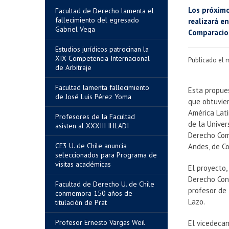
Los próximo
Facultad de Derecho lamenta el
fallecimiento del egresado
realizará e
Gabriel Vega
Comparacio
Estudios jurídicos patrocinan la
XIX Competencia Internacional
Publicado el 
de Arbitraje
Facultad lamenta fallecimiento
Esta propues
de José Luis Pérez Yoma
que obtuvier
América Lati
Profesores de la Facultad
de la Univer
asisten al XXXIII IHLADI
Derecho Comp
CE3 U. de Chile anuncia
Andes, de C
seleccionados para Programa de
visitas académicas
El proyecto,
Derecho Cons
Facultad de Derecho U. de Chile
profesor de 
conmemora 150 años de
Lazo.
titulación de Prat
Profesor Ernesto Vargas Weil
El vicedeca