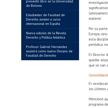
presentó libro en la Universidad
investigació
de Bolonia
significativ
latinoameric
Estudiantes de Facultad de
materia”.
Derecho asisten a curso
internacional en España
Por su parte
Nueva edición de la Revista
Europa, sin
Derecho y Política Antártica
esta discipl
periódica. n
Profesor Gabriel Hernández
asumirá como nuevo Decano de
El Director
Facultad de Derecho
quedar aloj
que se van a
Consolidaci
El vicedeca
los últimos 
Mencionó que
programa de 