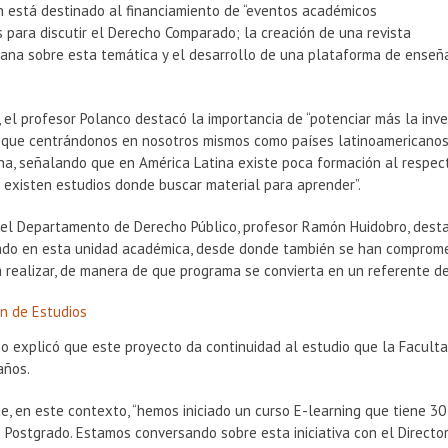
n está destinado al financiamiento de “eventos académicos
os para discutir el Derecho Comparado; la creación de una revista
ana sobre esta temática y el desarrollo de una plataforma de enseñan
, el profesor Polanco destacó la importancia de “potenciar más la in
o que centrándonos en nosotros mismos como países latinoamericanos
ina, señalando que en América Latina existe poca formación al respec
o existen estudios donde buscar material para aprender”.
 del Departamento de Derecho Público, profesor Ramón Huidobro, desta
ado en esta unidad académica, desde donde también se han comprometi
 realizar, de manera de que programa se convierta en un referente de
ón de Estudios
no explicó que este proyecto da continuidad al estudio que la Facult
años.
, en este contexto, “hemos iniciado un curso E-learning que tiene 30
Postgrado. Estamos conversando sobre esta iniciativa con el Director