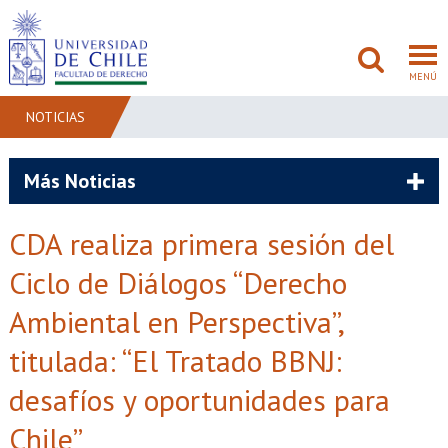
MENÚ
NOTICIAS
FACULTAD
Más Noticias
PREGRADO
CDA realiza primera sesión del
POSTGRADO
Ciclo de Diálogos “Derecho
ADMISIÓN
Ambiental en Perspectiva”,
titulada: “El Tratado BBNJ:
INVESTIGACIÓN
desafíos y oportunidades para
BIBLIOTECAS
Chile”