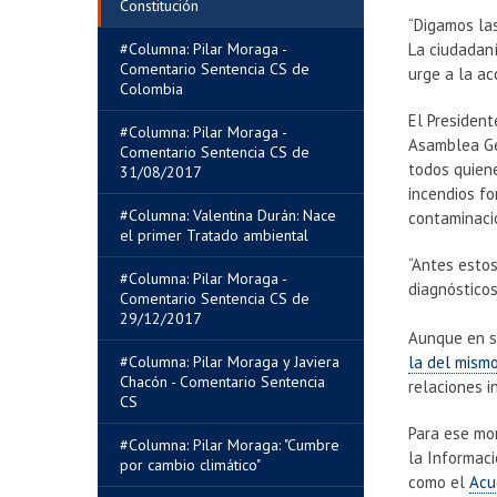
Constitución
“Digamos las
#Columna: Pilar Moraga -
La ciudadan
Comentario Sentencia CS de
urge a la ac
Colombia
El Presiden
#Columna: Pilar Moraga -
Asamblea Ge
Comentario Sentencia CS de
todos quiene
31/08/2017
incendios fo
#Columna: Valentina Durán: Nace
contaminaci
el primer Tratado ambiental
“Antes esto
#Columna: Pilar Moraga -
diagnósticos
Comentario Sentencia CS de
29/12/2017
Aunque en s
#Columna: Pilar Moraga y Javiera
la del mism
Chacón - Comentario Sentencia
relaciones i
CS
Para ese mom
#Columna: Pilar Moraga: "Cumbre
la Informaci
por cambio climático"
como el
Acu