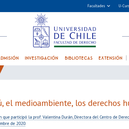
Facultades
U-Cur
Arquitectura y Urba
Ciencias
Cs. Físicas y Matemá
Cs. Químicas y Farmac
Cs. Veterinarias y Pec
ADMISIÓN
INVESTIGACIÓN
BIBLIOTECAS
EXTENSIÓN
Derecho
Filosofía y Humani
Medicina
Estudios Avanzados en 
, el medioambiente, los derechos h
Nutrición y Tecnolog
Alimentos
n que participó la prof. Valentina Durán, Directora del Centro de Der
embre de 2020
.