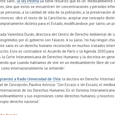
nte sano”,
la ley chilena
ya tiene resuelto qué es un “medioambiente l
s, sino que estos se encuentren “en concentraciones y períodos inferi
las personas, a la calidad de vida de la población, a la preservación 
Entonces -dice el texto de la Cancillería-, aceptar ese concepto disti
ompletamente distinta para el Estado, modificándose, por tanto, un pil
ada Valentina Durán, directora del Centro de Derecho Ambiental de la
sgrimidos por el gobierno son falaces. A su juicio, “no hay ningún cho
te sano es un derecho humano reconocido en muchos tratados inter
scrito. Esto es contradecir el Acuerdo de París o la Agenda 2030 para
s la Corte Interamericana de Derechos Humanos y la doctrina en gene
iendo que cuando hablamos de vivir en un medioambiente libre de c
s como internacionalmente se entiende”.
r
planteó a Radio Universidad de Chile
la doctora en Derecho Internaci
ad de Concepción, Paulina Astroza: “Con Escazú o sin Escazú, el medi
Internacional de los Derechos Humanos. En el Sistema Interamericano,
l medioambiente y sus expresiones como derechos humanos, y nosotros 
ropio derecho nacional”.