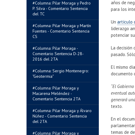
años de nego
#Columna: Pilar Moraga y Pedro
P. Silva - Comentario Sentencia
para los int
del TC
Un
artículo
#Columna: Pilar Moraga y Martín
liderazgo am
Fuentes - Comentario Sentencia
potenciar su
CS
La decisión 
#Columna: Pilar Moraga -
Comentario Sentencia D-28-
pasado. Sólo
2016 del 2TA
El mismo día
#Columna: Sergio Montenegro:
documento c
"Geotermia"
“El Gobierno
#Columna: Pilar Moraga y
eventual aut
Macarena Meléndez -
Comentario Sentencia 2TA
generará una
texto.
#Columna: Pilar Moraga y Álvaro
Núñez - Comentario Sentencia
En el docum
del 2TA
parlamentari
temas de de
#Columna: Pilar Moraga y