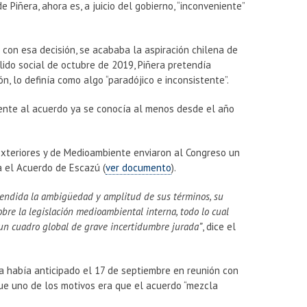
 Piñera, ahora es, a juicio del gobierno, “inconveniente”
 con esa decisión, se acababa la aspiración chilena de
lido social de octubre de 2019, Piñera pretendía
ión, lo definía como algo “paradójico e inconsistente”.
frente al acuerdo ya se conocía al menos desde el año
 Exteriores y de Medioambiente enviaron al Congreso un
 el Acuerdo de Escazú (
ver documento
).
atendida la ambigüedad y amplitud de sus términos, su
bre la legislación medioambiental interna, todo lo cual
 un cuadro global de grave incertidumbre jurada”
, dice el
 había anticipado el 17 de septiembre en reunión con
que uno de los motivos era que el acuerdo “mezcla