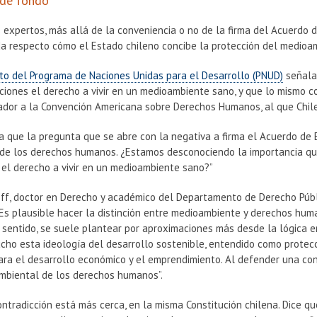
 de fondo
expertos, más allá de la conveniencia o no de la firma del Acuerdo d
a respecto cómo el Estado chileno concibe la protección del medioa
o del Programa de Naciones Unidas para el Desarrollo (PNUD)
señala
uciones el derecho a vivir en un medioambiente sano, y que lo mismo 
ador a la Convención Americana sobre Derechos Humanos, al que Chile
 que la pregunta que se abre con la negativa a firma el Acuerdo de Esc
 de los derechos humanos. ¿Estamos desconociendo la importancia que
 el derecho a vivir en un medioambiente sano?”
off, doctor en Derecho y académico del Departamento de Derecho Públi
¿Es plausible hacer la distinción entre medioambiente y derechos hum
 sentido, se suele plantear por aproximaciones más desde la lógica 
cho esta ideología del desarrollo sostenible, entendido como protec
ra el desarrollo económico y el emprendimiento. Al defender una conc
ambiental de los derechos humanos”.
contradicción está más cerca, en la misma Constitución chilena. Dice q