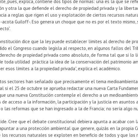
e, pues, explica, contiene dos tipos de normas: una es la que se refi
n y otra la que defiende el derecho de propiedad privada y la liberta
cia a reglas que rigen el uso y explotación de ciertos recursos natura
acota Guiloff-. Eso genera un choque que no es por el texto mismo, s
ecto”.
nstitución dice que la ley puede establecer límites al derecho de pr
ido el Congreso cuando legisla al respecto, en algunos fallos del Tri
derecho de propiedad privada como absoluto, de forma tal que si lo l
rde toda utilidad práctica la idea de la conservación del patrimonio 
er esos límites a la propiedad privada”, explica el académico.
ntos sectores han señalado que precisamente el tema medioambiental
al si el 25 de octubre se aprueba redactar una nueva Carta Fundamental
que una nueva Constitución contemple el derecho a un medioambiente 
 de acceso a la información, la participación y la justicia en asuntos
o las reformas que se han ingresado a la de Francia; no sería algo nu
cide. Cree que el debate constitucional debiera apunta a acabar con l
apuntar a una protección ambiental que genere, quizás en la propia C
 los recursos naturales se exploten en beneficio de todos y que los