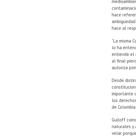
medioambient
contaminació
hace referen
ambigüedad -
hace al resp
“La misma Co
lo ha entend
entiende el 
al final pie
autoriza pon
Desde disti
constitucion
importante 
los derechos
de Colombia 
Guiloff coin
naturales y 
velar porque