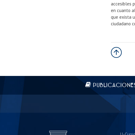
accesibles p
en cuanto al
que exista u
ciudadano cu
Más información
PUBLICACIONE
U-Curs