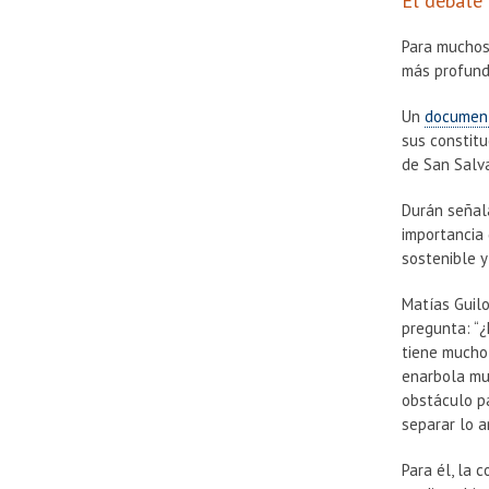
El debate
Para muchos 
más profund
Un
document
sus constit
de San Salv
Durán señala
importancia
sostenible y
Matías Guil
pregunta: “
tiene mucho
enarbola mu
obstáculo pa
separar lo 
Para él, la 