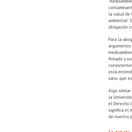
“medioambie
contaminante
la salud de 
ambiental”. 
obligación c
Para la abog
argumentos e
medioambien
firmado y su
consistente
está entend
sano, que e
Algo simila
la Universid
el Derecho 
significa e
de nuestro p