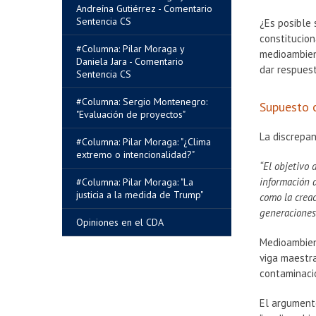
Andreína Gutiérrez - Comentario
Sentencia CS
¿Es posible
constitucion
#Columna: Pilar Moraga y
medioambien
Daniela Jara - Comentario
dar respues
Sentencia CS
#Columna: Sergio Montenegro:
Supuesto 
"Evaluación de proyectos"
La discrepan
#Columna: Pilar Moraga: "¿Clima
extremo o intencionalidad?"
“El objetivo 
información a
#Columna: Pilar Moraga: "La
justicia a la medida de Trump"
como la creac
generaciones
Opiniones en el CDA
Medioambient
viga maestra
contaminaci
El argumento