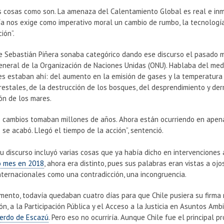
 cosas como son. La amenaza del Calentamiento Global es real e inmi
ía nos exige como imperativo moral un cambio de rumbo, la tecnologí
ción”.
te Sebastián Piñera sonaba categórico dando ese discurso el pasado m
neral de la Organización de Naciones Unidas (ONU). Hablaba del me
s estaban ahí: del aumento en la emisión de gases y la temperatura g
restales, de la destrucción de los bosques, del desprendimiento y derr
ón de los mares.
s cambios tomaban millones de años. Ahora están ocurriendo en apena
 se acabó. Llegó el tiempo de la acción”, sentenció.
u discurso incluyó varias cosas que ya había dicho en intervenciones
o mes en 2018
, ahora era distinto, pues sus palabras eran vistas a o
nternacionales como una contradicción, una incongruencia.
ento, todavía quedaban cuatro días para que Chile pusiera su firma r
ón, a la Participación Pública y el Acceso a la Justicia en Asuntos Am
erdo de Escazú
. Pero eso no ocurriría. Aunque Chile fue el principal