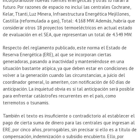
incorporándose nuevas fuentes energéticas y otras lo harán a
futuro. Por razones de espacio no incluí las centrales Cochrane,
Kelar, Ttanti, Luz Minera, Infraestructura Energética Mejillones,
Castilla (reformulada a gas), Total: 4.168 MW. Además, habría que
considerar otros 18 proyectos termoeléctricos en actual estado
de evaluación en el SEA, que representan un total de 4.349 MW.
Respecto del reglamento publicado, este norma el Estado de
Reserva Energética (ERE), al que se incorporan ciertas
generadoras, pasando a inactividad y manteniéndose en una
situación bastante atípica, ya que deben estar en condiciones de
volver a la generación cuando las circunstancias, a juicio del
coordinador general, lo ameriten, con notificación de 60 días de
anticipación. La inquietud obvia es si tal anticipación será posible
para enfrentar catástrofes recurrentes en el país, como
terremotos o tsunamis.
También el texto es insuficiente o contradictorio al establecer el
pago de cierta suma de dinero para las centrales que ingresan al
ERE, por cinco años, prorrogables, sin precisar si ello es a título de
compensación, indemnización o subsidio encubierto. Ello, por