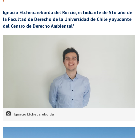
EXTENSIÓN
Ignacio Etchepareborda del Roscio, estudiante de 5to año de
Académicos
Estudiantes
la Facultad de Derecho de la Universidad de Chile y ayudante
del Centro de Derecho Ambiental*
Egresados
Funcionarios
Ignacio Etchepareborda