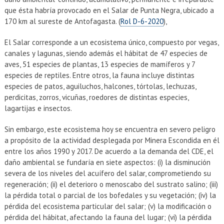
que ésta habría provocado en el Salar de Punta Negra, ubicado a
170 km al sureste de Antofagasta. (
Rol D-6-2020
),
El Salar corresponde a un ecosistema único, compuesto por vegas,
canales y lagunas, siendo además el hábitat de 47 especies de
aves, 51 especies de plantas, 13 especies de mamíferos y 7
especies de reptiles. Entre otros, la fauna incluye distintas
especies de patos, aguiluchos, halcones, tórtolas, lechuzas,
perdicitas, zorros, vicuñas, roedores de distintas especies,
lagartijas e insectos.
Sin embargo, este ecosistema hoy se encuentra en severo peligro
a propósito de la actividad desplegada por Minera Escondida en él
entre los años 1990 y 2017. De acuerdo a la demanda del CDE, el
daño ambiental se fundaría en siete aspectos: (i) la disminución
severa de los niveles del acuífero del salar, comprometiendo su
regeneración; (ii) el deterioro o menoscabo del sustrato salino; (iii)
la pérdida total o parcial de los bofedales y su vegetación; (iv) la
pérdida del ecosistema particular del salar; (v) la modificación o
pérdida del hábitat, afectando la fauna del lugar; (vi) la pérdida