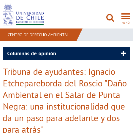
MENÚ
CENTRO DE DERECHO AMBIENTAL
FACULTAD
Columnas de opinión
PREGRADO
Tribuna de ayudantes: Ignacio
POSTGRADO
Etchepareborda del Roscio "Daño
Ambiental en el Salar de Punta
ADMISIÓN
Negra: una institucionalidad que
INVESTIGACIÓN
da un paso para adelante y dos
BIBLIOTECAS
para atrás"