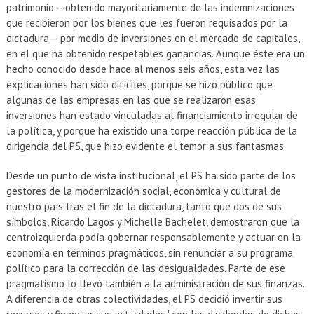
EXTENSIÓN
patrimonio —obtenido mayoritariamente de las indemnizaciones
que recibieron por los bienes que les fueron requisados por la
Académicos
Estudiantes
dictadura— por medio de inversiones en el mercado de capitales,
en el que ha obtenido respetables ganancias. Aunque éste era un
Egresados
Funcionarios
hecho conocido desde hace al menos seis años, esta vez las
explicaciones han sido difíciles, porque se hizo público que
algunas de las empresas en las que se realizaron esas
inversiones han estado vinculadas al financiamiento irregular de
la política, y porque ha existido una torpe reacción pública de la
dirigencia del PS, que hizo evidente el temor a sus fantasmas.
Desde un punto de vista institucional, el PS ha sido parte de los
gestores de la modernización social, económica y cultural de
nuestro país tras el fin de la dictadura, tanto que dos de sus
símbolos, Ricardo Lagos y Michelle Bachelet, demostraron que la
centroizquierda podía gobernar responsablemente y actuar en la
economía en términos pragmáticos, sin renunciar a su programa
político para la corrección de las desigualdades. Parte de ese
pragmatismo lo llevó también a la administración de sus finanzas.
A diferencia de otras colectividades, el PS decidió invertir sus