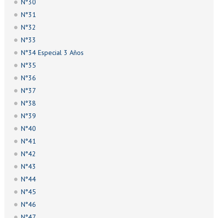
N°30
N°31
N°32
N°33
N°34 Especial 3 Años
N°35
N°36
N°37
N°38
N°39
N°40
N°41
N°42
N°43
N°44
N°45
N°46
N°47