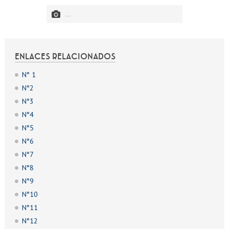
...
ENLACES RELACIONADOS
N° 1
N°2
N°3
N°4
N°5
N°6
N°7
N°8
N°9
N°10
N°11
N°12