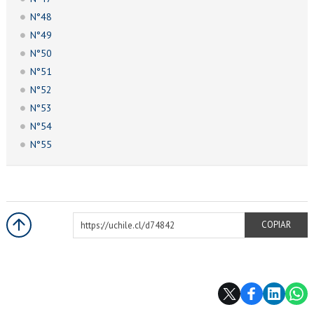
N°48
N°49
N°50
N°51
N°52
N°53
N°54
N°55
https://uchile.cl/d74842
COPIAR