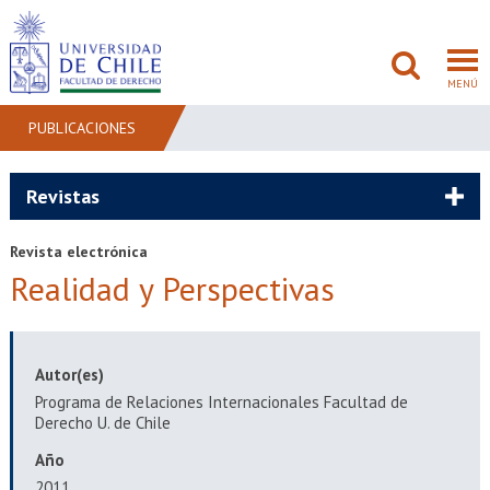
MENÚ
PUBLICACIONES
FACULTAD
Revistas
PREGRADO
Revista electrónica
Realidad y Perspectivas
POSTGRADO
ADMISIÓN
Autor(es)
INVESTIGACIÓN
Programa de Relaciones Internacionales Facultad de
Derecho U. de Chile
BIBLIOTECAS
Año
2011