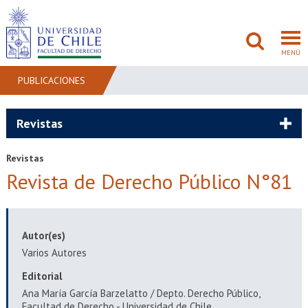
MENÚ
PUBLICACIONES
FACULTAD
Revistas
PREGRADO
Revistas
Revista de Derecho Público N°81
POSTGRADO
ADMISIÓN
Autor(es)
INVESTIGACIÓN
Varios Autores
Editorial
BIBLIOTECAS
Ana María García Barzelatto / Depto. Derecho Público,
Facultad de Derecho - Universidad de Chile